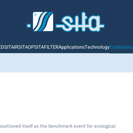
ED
SITAIR
SITAOP
SITAFILTER
Applications
Technology
Exhibition
positioned itself as the benchmark event for ecological